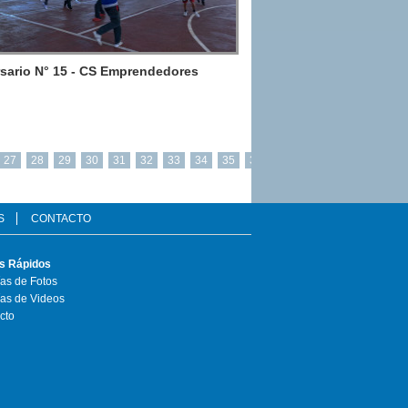
sario N° 15 - CS Emprendedores
27
28
29
30
31
32
33
34
35
36
S
CONTACTO
s Rápidos
ías de Fotos
ías de Videos
cto