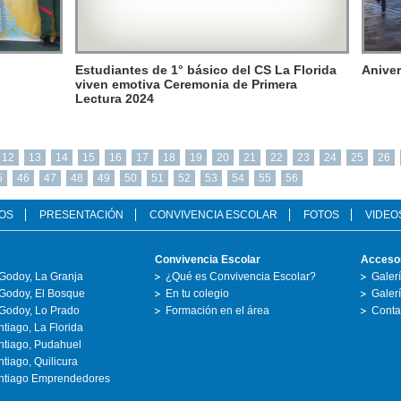
Estudiantes de 1° básico del CS La Florida
Aniver
viven emotiva Ceremonia de Primera
Lectura 2024
12
13
14
15
16
17
18
19
20
21
22
23
24
25
26
5
46
47
48
49
50
51
52
53
54
55
56
OS
PRESENTACIÓN
CONVIVENCIA ESCOLAR
FOTOS
VIDEO
Convivencia Escolar
Acceso
Godoy, La Granja
¿Qué es Convivencia Escolar?
Galer
Godoy, El Bosque
En tu colegio
Galer
Godoy, Lo Prado
Formación en el área
Conta
tiago, La Florida
ntiago, Pudahuel
tiago, Quilicura
ntiago Emprendedores