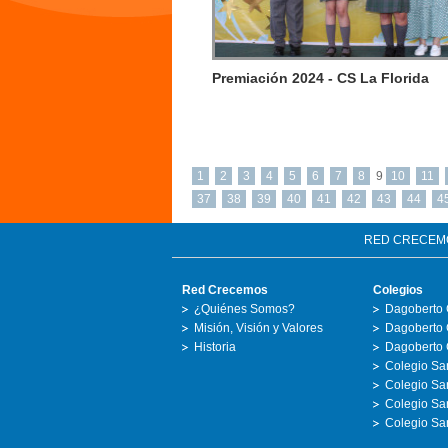
Premiación 2024 - CS La Florida
1
2
3
4
5
6
7
8
9
10
11
37
38
39
40
41
42
43
44
4
RED CRECEM
Red Crecemos
Colegios
¿Quiénes Somos?
Dagoberto 
Misión, Visión y Valores
Dagoberto 
Historia
Dagoberto 
Colegio San
Colegio Sa
Colegio San
Colegio Sa