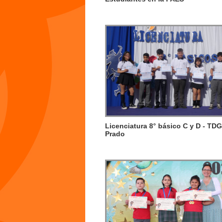
Licenciatura 8° básico C y D - TD
Prado