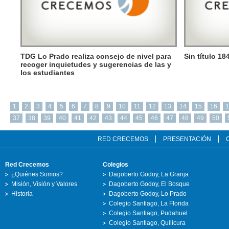
TDG Lo Prado realiza consejo de nivel para
Sin título 1
recoger inquietudes y sugerencias de las y
los estudiantes
1
2
3
4
5
6
7
8
9
10
11
12
13
14
15
16
1
37
38
39
40
41
42
43
44
45
46
47
48
49
50
RED CRECEMOS
PRESENTACIÓN
Red Crecemos
Colegios
¿Quiénes Somos?
Dagoberto Godoy, La Granja
Misión, Visión y Valores
Dagoberto Godoy, El Bosque
Historia
Dagoberto Godoy, Lo Prado
Colegio Santiago, La Florida
Colegio Santiago, Pudahuel
Colegio Santiago, Quilicura