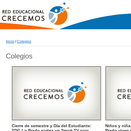
Inicio
/
Colegios
Colegios
Cierre de semestre y Día del Estudiante:
Niños y niña
TDG Lo Prado sortea un Smart TV para
Prado viven 