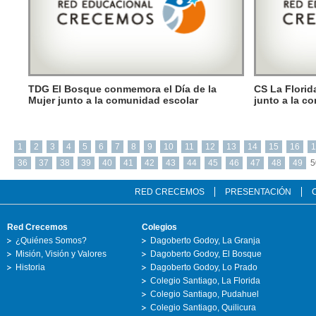
TDG El Bosque conmemora el Día de la
CS La Florid
Mujer junto a la comunidad escolar
junto a la c
1
2
3
4
5
6
7
8
9
10
11
12
13
14
15
16
1
36
37
38
39
40
41
42
43
44
45
46
47
48
49
5
RED CRECEMOS
PRESENTACIÓN
Red Crecemos
Colegios
¿Quiénes Somos?
Dagoberto Godoy, La Granja
Misión, Visión y Valores
Dagoberto Godoy, El Bosque
Historia
Dagoberto Godoy, Lo Prado
Colegio Santiago, La Florida
Colegio Santiago, Pudahuel
Colegio Santiago, Quilicura