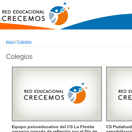
Inicio
/
Colegios
Colegios
Equipo psicoeducativo del CS La Florida
CS Pudahuel 
organiza jornada de reflexión por el Día de
sensibilizaci