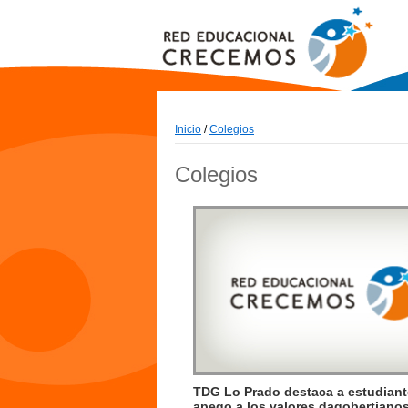
Inicio
/
Colegios
Colegios
TDG Lo Prado destaca a estudiant
apego a los valores dagobertiano