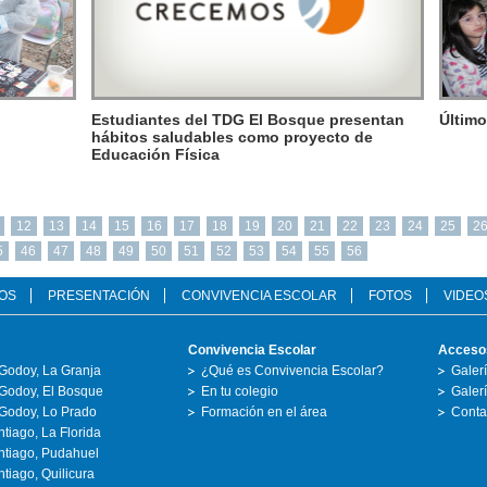
Estudiantes del TDG El Bosque presentan
Último
hábitos saludables como proyecto de
Educación Física
12
13
14
15
16
17
18
19
20
21
22
23
24
25
2
5
46
47
48
49
50
51
52
53
54
55
56
OS
PRESENTACIÓN
CONVIVENCIA ESCOLAR
FOTOS
VIDEO
Convivencia Escolar
Acceso
Godoy, La Granja
¿Qué es Convivencia Escolar?
Galer
Godoy, El Bosque
En tu colegio
Galer
Godoy, Lo Prado
Formación en el área
Conta
tiago, La Florida
ntiago, Pudahuel
tiago, Quilicura