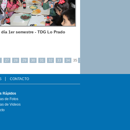
 día 1er semestre - TDG Lo Prado
6
27
28
29
30
31
32
33
34
35
36
S
CONTACTO
s Rápidos
ías de Fotos
ías de Videos
cto