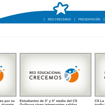
RED CRECEMOS
PRESENTACIÓN
es por su
Estudiantes de 3° y 4° medio del CS
CS La 
s durante
Quilicura viven interesantes salidas
toalla