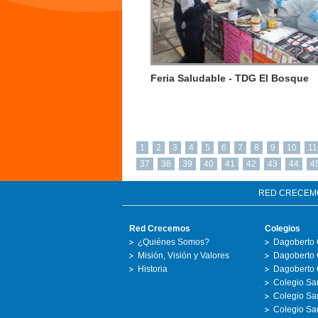
Feria Saludable - TDG El Bosque
1
2
3
4
5
6
7
8
9
10
11
37
38
39
40
41
42
43
44
4
RED CRECEM
Red Crecemos
Colegios
¿Quiénes Somos?
Dagoberto 
Misión, Visión y Valores
Dagoberto 
Historia
Dagoberto 
Colegio San
Colegio Sa
Colegio San