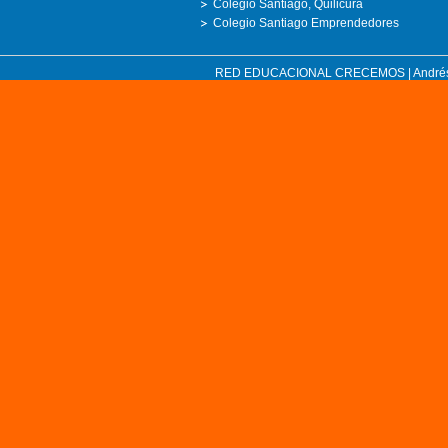
Colegio Santiago, Quilicura
Colegio Santiago Emprendedores
RED EDUCACIONAL CRECEMOS | Andrés Bell