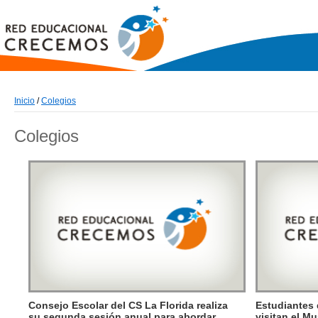
Inicio
/
Colegios
Colegios
Consejo Escolar del CS La Florida realiza
Estudiantes 
su segunda sesión anual para abordar
visitan el M