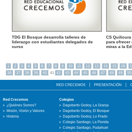
TDG El Bosque desarrolla talleres de
CS Quilicura 
liderazgo con estudiantes delegados de
para ofrecer 
curso
miras a la E
1
2
3
4
5
6
7
8
9
10
11
12
13
14
15
16
1
36
37
38
39
40
41
42
43
44
45
46
47
48
49
50
RED CRECEMOS
PRESENTACIÓN
Red Crecemos
Colegios
¿Quiénes Somos?
Dagoberto Godoy, La Granja
Misión, Visión y Valores
Dagoberto Godoy, El Bosque
Historia
Dagoberto Godoy, Lo Prado
Colegio Santiago, La Florida
Colegio Santiago, Pudahuel