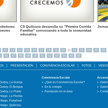
endedores
CS Quilicura desarrolla su "Primera Corrida
Jornad
pecies
Familiar" convocando a toda la comunidad
educativa
12
13
14
15
16
17
18
19
20
21
22
23
24
25
26
5
46
47
48
49
50
51
52
53
54
55
56
OS
PRESENTACIÓN
CONVIVENCIA ESCOLAR
FOTOS
VIDEO
Convivencia Escolar
Acceso
Godoy, La Granja
¿Qué es Convivencia Escolar?
Galer
Godoy, El Bosque
En tu colegio
Galer
Godoy, Lo Prado
Formación en el área
Conta
tiago, La Florida
ntiago, Pudahuel
tiago, Quilicura