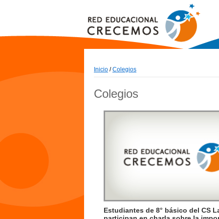
Inicio
/
Colegios
Colegios
Estudiantes de 8° básico del CS L
participan en charla sobre la impo