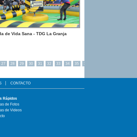
a de Vida Sana - TDG La Granja
27
28
29
30
31
32
33
34
35
36
S
CONTACTO
s Rápidos
ías de Fotos
ías de Videos
cto