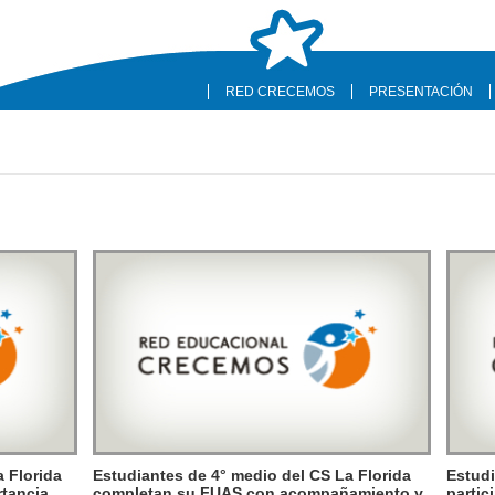
RED CRECEMOS
PRESENTACIÓN
a Florida
Estudiantes de 4° medio del CS La Florida
Estudi
rtancia
completan su FUAS con acompañamiento y
partic