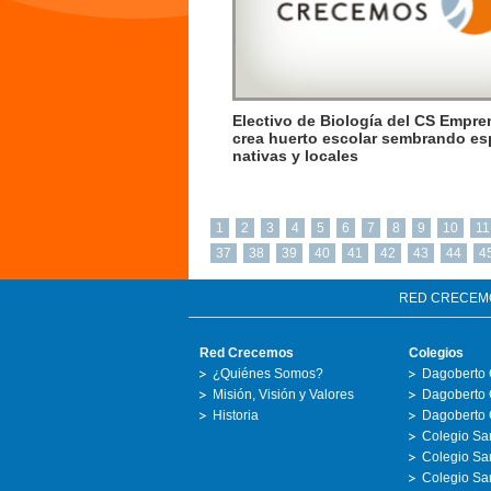
Electivo de Biología del CS Empr
crea huerto escolar sembrando es
nativas y locales
1
2
3
4
5
6
7
8
9
10
11
37
38
39
40
41
42
43
44
4
RED CRECEM
Red Crecemos
Colegios
¿Quiénes Somos?
Dagoberto 
Misión, Visión y Valores
Dagoberto 
Historia
Dagoberto 
Colegio San
Colegio Sa
Colegio San