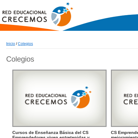
Inicio
/
Colegios
Colegios
Cursos de Enseñanza Básica del CS
CS Emprende
Emprendedores viven entretenidas y
mejoramient