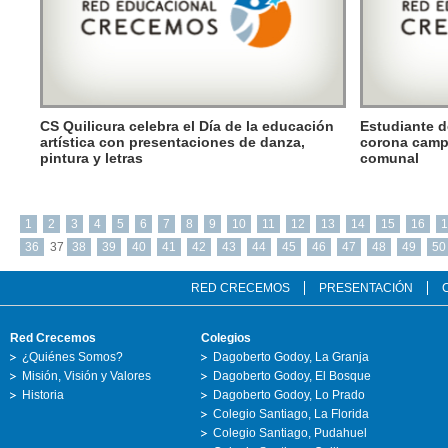
CS Quilicura celebra el Día de la educación
Estudiante 
artística con presentaciones de danza,
corona camp
pintura y letras
comunal
1
2
3
4
5
6
7
8
9
10
11
12
13
14
15
16
1
36
37
38
39
40
41
42
43
44
45
46
47
48
49
50
RED CRECEMOS
PRESENTACIÓN
Red Crecemos
Colegios
¿Quiénes Somos?
Dagoberto Godoy, La Granja
Misión, Visión y Valores
Dagoberto Godoy, El Bosque
Historia
Dagoberto Godoy, Lo Prado
Colegio Santiago, La Florida
Colegio Santiago, Pudahuel