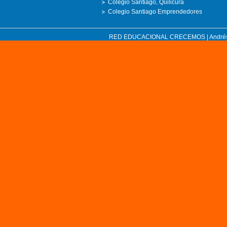
Colegio Santiago, Quilicura
Colegio Santiago Emprendedores
RED EDUCACIONAL CRECEMOS | Andrés Bell