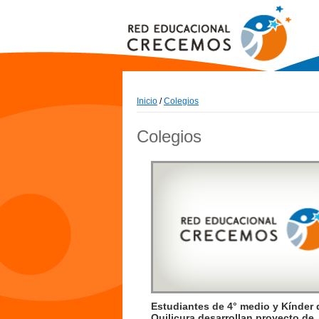
Inicio
/
Colegios
Colegios
Estudiantes de 4° medio y Kínder 
Quilicura desarrollan proyecto de