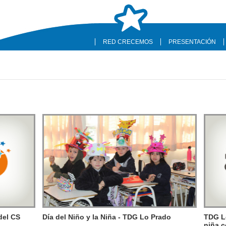
RED CRECEMOS
PRESENTACIÓN
del CS
Día del Niño y la Niña - TDG Lo Prado
TDG Lo
niña c