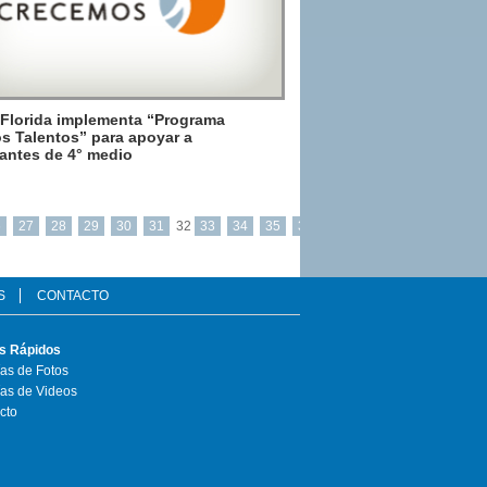
 Florida implementa “Programa
s Talentos” para apoyar a
antes de 4° medio
6
27
28
29
30
31
32
33
34
35
36
S
CONTACTO
s Rápidos
ías de Fotos
ías de Videos
cto