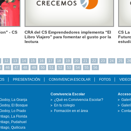
ion" - CS
CRA del CS Emprendedores implementa “El
CS La
Libro Viajero” para fomentar el gusto por la
Futuro
lectura
estudi
12
13
14
15
16
17
18
19
20
21
22
23
24
25
2
5
46
47
48
49
50
51
52
53
54
55
56
OS
PRESENTACIÓN
CONVIVENCIA ESCOLAR
FOTOS
VIDEO
Convivencia Escolar
Acceso
Godoy, La Granja
¿Qué es Convivencia Escolar?
Galer
Godoy, El Bosque
En tu colegio
Galer
Godoy, Lo Prado
Formación en el área
Conta
tiago, La Florida
ntiago, Pudahuel
tiago, Quilicura