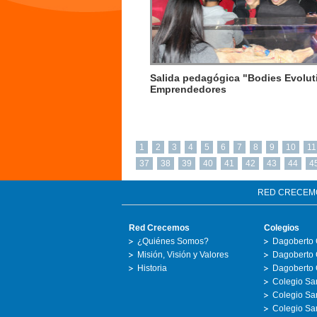
Salida pedagógica "Bodies Evolut
Emprendedores
1
2
3
4
5
6
7
8
9
10
11
37
38
39
40
41
42
43
44
4
RED CRECEM
Red Crecemos
Colegios
¿Quiénes Somos?
Dagoberto 
Misión, Visión y Valores
Dagoberto 
Historia
Dagoberto 
Colegio San
Colegio Sa
Colegio San