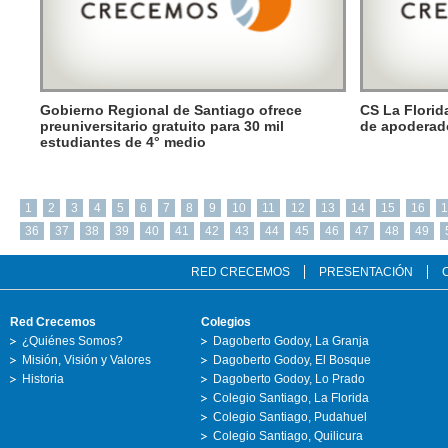
Gobierno Regional de Santiago ofrece
CS La Florid
preuniversitario gratuito para 30 mil
de apoderado
estudiantes de 4° medio
1
2
3
4
5
6
7
8
9
10
11
12
13
14
15
16
1
36
37
38
39
40
41
42
43
44
45
46
47
48
49
RED CRECEMOS
PRESENTACIÓN
Red Crecemos
Colegios
¿Quiénes Somos?
Dagoberto Godoy, La Granja
Misión, Visión y Valores
Dagoberto Godoy, El Bosque
Historia
Dagoberto Godoy, Lo Prado
Colegio Santiago, La Florida
Colegio Santiago, Pudahuel
Colegio Santiago, Quilicura