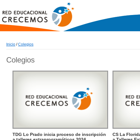
Inicio
/
Colegios
Colegios
TDG Lo Prado inicia proceso de inscripción
CS La Florid
a talleres extraprogramáticos 2024
a Talleres E