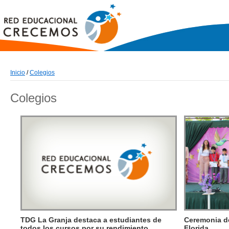
Inicio
/
Colegios
Colegios
TDG La Granja destaca a estudiantes de
Ceremonia de
todos los cursos por su rendimiento
Florida