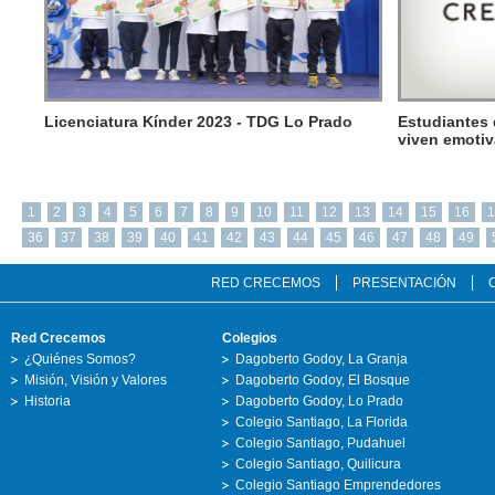
Licenciatura Kínder 2023 - TDG Lo Prado
Estudiantes 
viven emotiv
1
2
3
4
5
6
7
8
9
10
11
12
13
14
15
16
1
36
37
38
39
40
41
42
43
44
45
46
47
48
49
RED CRECEMOS
PRESENTACIÓN
Red Crecemos
Colegios
¿Quiénes Somos?
Dagoberto Godoy, La Granja
Misión, Visión y Valores
Dagoberto Godoy, El Bosque
Historia
Dagoberto Godoy, Lo Prado
Colegio Santiago, La Florida
Colegio Santiago, Pudahuel
Colegio Santiago, Quilicura
Colegio Santiago Emprendedores