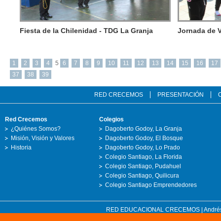
Fiesta de la Chilenidad - TDG La Granja
Jornada de 
1
2
3
4
5
6
7
8
9
10
11
12
13
14
15
16
17
37
38
39
RED CRECEMOS
PRESENTACIÓN
Red Crecemos
Colegios
¿Quiénes Somos?
Dagoberto Godoy, La Granja
Misión, Visión y Valores
Dagoberto Godoy, El Bosque
Historia
Dagoberto Godoy, Lo Prado
Colegio Santiago, La Florida
Colegio Santiago, Pudahuel
Colegio Santiago, Quilicura
Colegio Santiago Emprendedores
RED EDUCACIONAL CRECEMOS | Andrés Bell