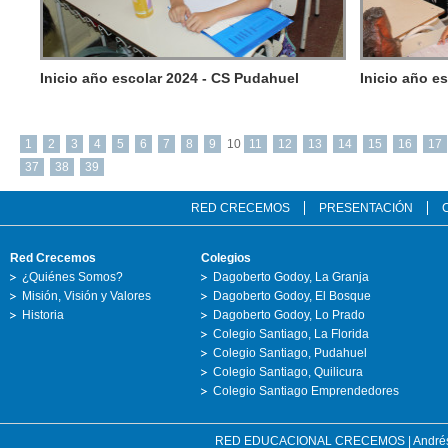
Inicio año escolar 2024 - CS Pudahuel
Inicio año e
1
2
3
4
5
6
7
8
9
10
11
12
13
14
15
16
17
37
38
39
RED CRECEMOS
PRESENTACIÓN
Red Crecemos
Colegios
¿Quiénes Somos?
Dagoberto Godoy, La Granja
Misión, Visión y Valores
Dagoberto Godoy, El Bosque
Historia
Dagoberto Godoy, Lo Prado
Colegio Santiago, La Florida
Colegio Santiago, Pudahuel
Colegio Santiago, Quilicura
Colegio Santiago Emprendedores
RED EDUCACIONAL CRECEMOS | Andrés Bell