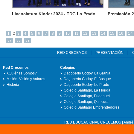
Licenciatura Kínder 2024 - TDG Lo Prado
Premiación 
1
2
3
4
5
6
7
8
9
10
11
12
13
14
15
16
17
37
38
39
RED CRECEMOS
PRESENTACIÓN
Red Crecemos
Colegios
¿Quiénes Somos?
Dagoberto Godoy, La Granja
Misión, Visión y Valores
Dagoberto Godoy, El Bosque
Historia
Dagoberto Godoy, Lo Prado
Colegio Santiago, La Florida
Colegio Santiago, Pudahuel
Colegio Santiago, Quilicura
Colegio Santiago Emprendedores
RED EDUCACIONAL CRECEMOS | Andrés Bell