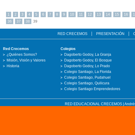
1
2
3
4
5
6
7
8
9
10
11
12
13
14
15
16
1
36
37
38
39
RED CRECEMOS
PRESENTACIÓN
Red Crecemos
Colegios
¿Quiénes Somos?
Dagoberto Godoy, La Granja
Misión, Visión y Valores
Dagoberto Godoy, El Bosque
Historia
Dagoberto Godoy, Lo Prado
Colegio Santiago, La Florida
Colegio Santiago, Pudahuel
Colegio Santiago, Quilicura
Colegio Santiago Emprendedores
RED EDUCACIONAL CRECEMOS | Andrés Bell