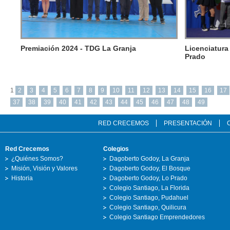
Premiación 2024 - TDG La Granja
Licenciatura
Prado
1
2
3
4
5
6
7
8
9
10
11
12
13
14
15
16
17
37
38
39
40
41
42
43
44
45
46
47
48
49
RED CRECEMOS
PRESENTACIÓN
Red Crecemos
Colegios
¿Quiénes Somos?
Dagoberto Godoy, La Granja
Misión, Visión y Valores
Dagoberto Godoy, El Bosque
Historia
Dagoberto Godoy, Lo Prado
Colegio Santiago, La Florida
Colegio Santiago, Pudahuel
Colegio Santiago, Quilicura
Colegio Santiago Emprendedores