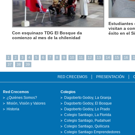
Estudiantes 
visitan a co
Con esquinazo TDG El Bosque da
éxito en el 
comienzo al mes de la chilenidad
1
2
3
4
5
6
7
8
9
10
11
12
13
14
15
16
1
37
38
39
RED CRECEMOS
PRESENTACIÓN
Red Crecemos
Colegios
¿Quiénes Somos?
Dagoberto Godoy, La Granja
Misión, Visión y Valores
Dagoberto Godoy, El Bosque
Historia
Dagoberto Godoy, Lo Prado
Colegio Santiago, La Florida
Colegio Santiago, Pudahuel
Colegio Santiago, Quilicura
Colegio Santiago Emprendedores