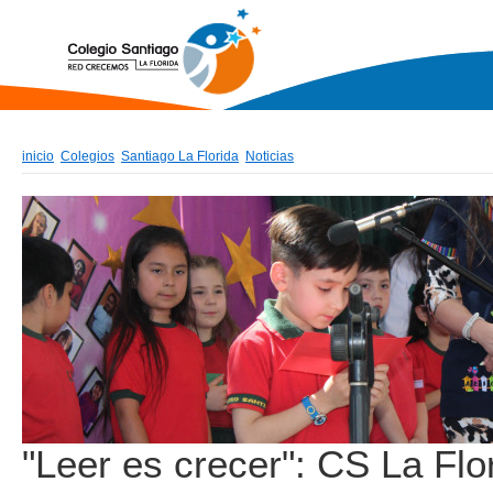
inicio
Colegios
Santiago La Florida
Noticias
"Leer es crecer": CS La Flor