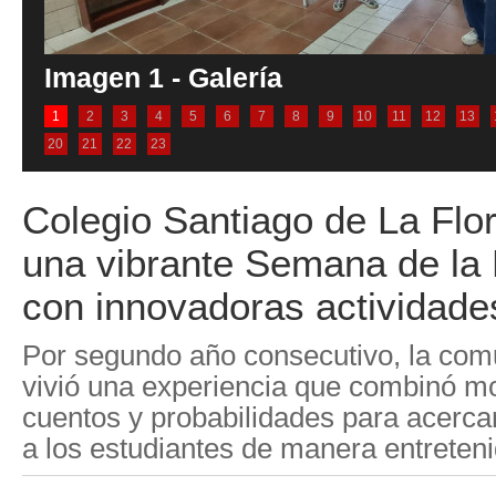
Imagen 1 - Galería
1
2
3
4
5
6
7
8
9
10
11
12
13
20
21
22
23
Colegio Santiago de La Flor
una vibrante Semana de la
con innovadoras actividade
Por segundo año consecutivo, la com
vivió una experiencia que combinó mo
cuentos y probabilidades para acerca
a los estudiantes de manera entretenid