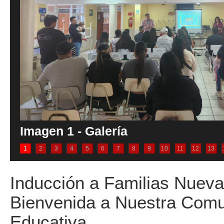
Imagen 1 - Galería
1
2
3
4
5
6
7
8
9
10
11
12
13
Inducción a Familias Nueva
Bienvenida a Nuestra Com
Educativa