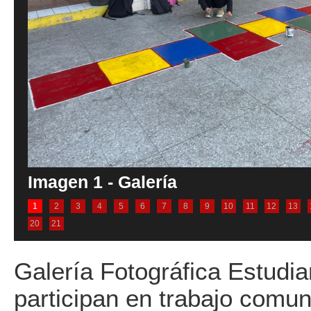
Imagen 1 - Galería
1
2
3
4
5
6
7
8
9
10
11
12
13
20
21
Galería Fotográfica Estudia
participan en trabajo comun