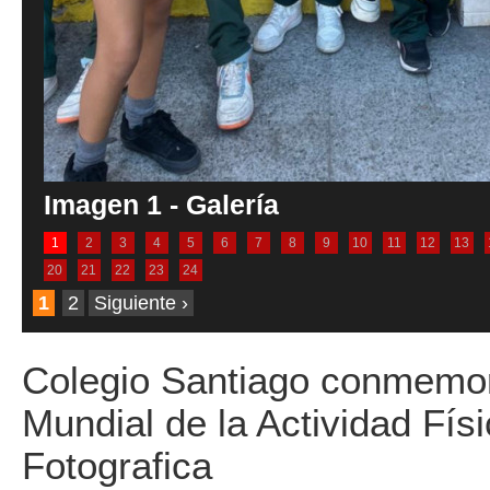
Imagen 1 - Galería
1
2
3
4
5
6
7
8
9
10
11
12
13
20
21
22
23
24
1
2
Siguiente ›
Colegio Santiago conmemor
Mundial de la Actividad Físi
Fotografica