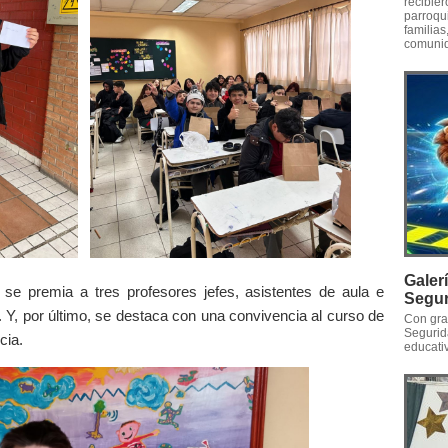
recibie
parroqu
familia
comunid
Galer
 se premia a tres profesores jefes, asistentes de aula e
Segur
. Y, por último, se destaca con una convivencia al curso de
Con gra
Segurid
cia.
educati