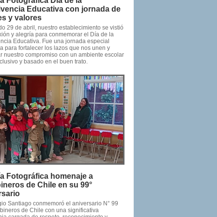
ía Fotográfica Día de la
vencia Educativa con jornada de
es y valores
o 29 de abril, nuestro establecimiento se vistió
xión y alegría para conmemorar el Día de la
ncia Educativa. Fue una jornada especial
a para fortalecer los lazos que nos unen y
ar nuestro compromiso con un ambiente escolar
clusivo y basado en el buen trato.
ía Fotográfica homenaje a
ineros de Chile en su 99°
rsario
gio Santiago conmemoró el aniversario N° 99
bineros de Chile con una significativa