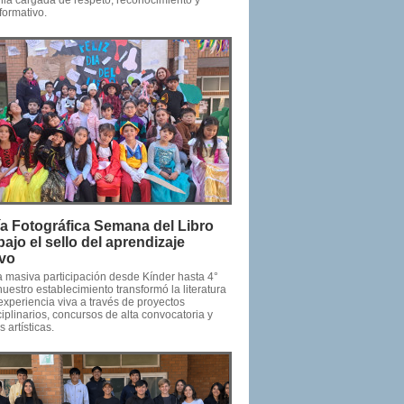
ia cargada de respeto, reconocimiento y
formativo.
ía Fotográfica Semana del Libro
ajo el sello del aprendizaje
ivo
 masiva participación desde Kínder hasta 4°
uestro establecimiento transformó la literatura
experiencia viva a través de proyectos
ciplinarios, concursos de alta convocatoria y
 artísticas.