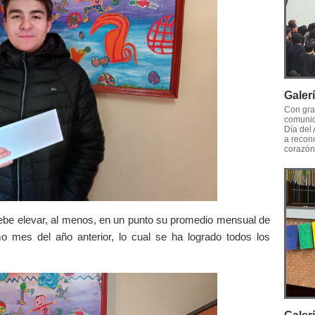
Galer
Con gra
comunid
Día del
a recon
corazón
debe elevar, al menos, en un punto su promedio mensual de
mo mes del año anterior, lo cual se ha logrado todos los