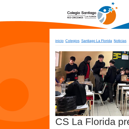
inicio
Colegios
Santiago La Florida
Noticias
CS La Florida pr