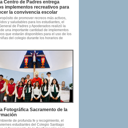
ía Centro de Padres entrega
s implementos recreativos para
lecer la convivencia escolar
propósito de promover recreos más activos,
idos y saludables para los estudiantes, el
General de Padres y Apoderados realizó la
 de una importante cantidad de implementos
vos que estarán disponibles para el uso de los
niñas del colegio durante los horarios de
ía Fotográfica Sacramento de la
rmación
mbiente de profunda fe y recogimiento, el
viernes estudiantes del Colegio Santiago