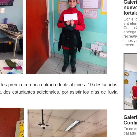
Galer
nuevo
forta
Con el 
entreten
Centro 
entrega
recreati
niños y 
recreo.
e les premia con una entrada doble al cine a 10 destacados
dos estudiantes adicionales, por asistir los días de lluvia
Galer
Confi
En un a
pasado 