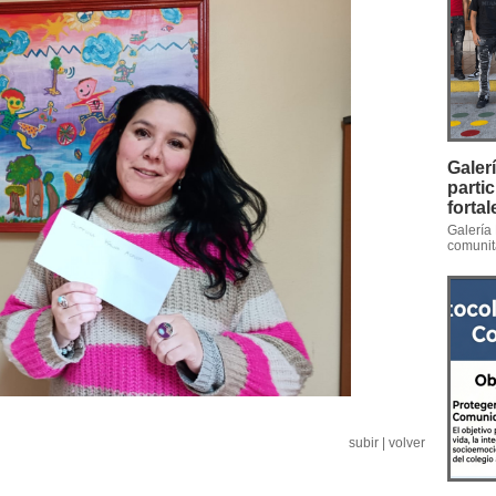
Galer
parti
forta
Galería 
comunita
subir
|
volver