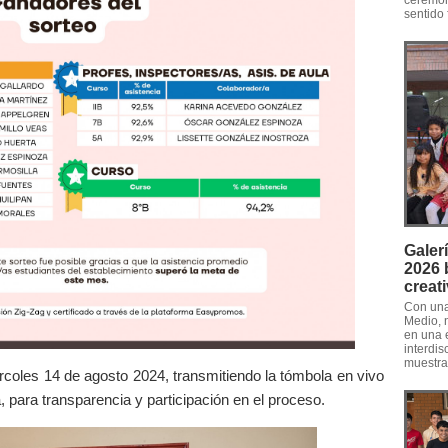
ceremon
sentido 
Galer
2026 b
creat
Con una
Medio, n
en una 
interdis
muestras
ércoles 14 de agosto 2024, transmitiendo la tómbola en vivo
, para transparencia y participación en el proceso.