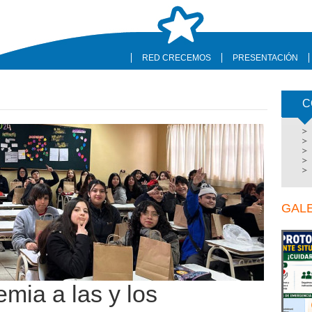
RED CRECEMOS
PRESENTACIÓN
C
GAL
emia a las y los