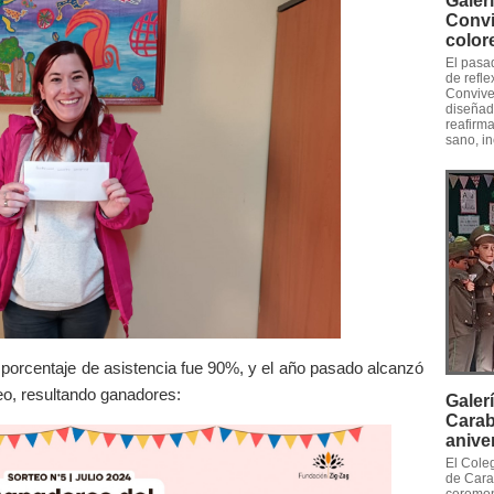
Galer
Convi
color
El pasad
de refle
Convive
diseñad
reafirm
sano, in
l porcentaje de asistencia fue 90%, y el año pasado alcanzó
teo, resultando ganadores:
Galer
Carab
anive
El Cole
de Cara