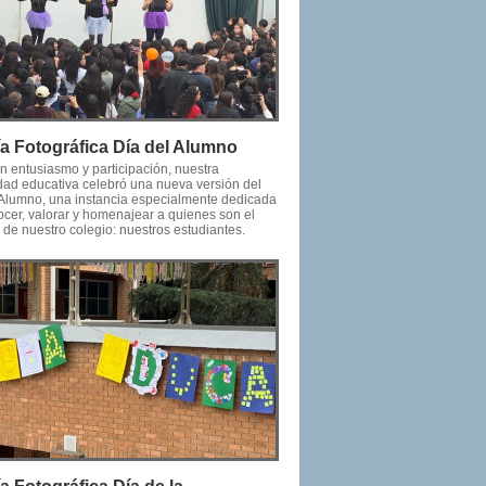
ía Fotográfica Día del Alumno
n entusiasmo y participación, nuestra
ad educativa celebró una nueva versión del
 Alumno, una instancia especialmente dedicada
ocer, valorar y homenajear a quienes son el
 de nuestro colegio: nuestros estudiantes.