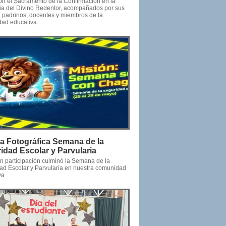
ron el Sacramento de la Confirmación en la
ia del Divino Redentor, acompañados por sus
s, padrinos, docentes y miembros de la
ad educativa.
ía Fotográfica Semana de la
idad Escolar y Parvularia
n participación culminó la Semana de la
ad Escolar y Parvularia en nuestra comunidad
va