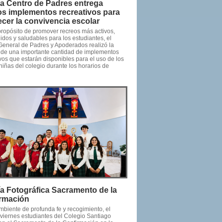
ía Centro de Padres entrega
s implementos recreativos para
lecer la convivencia escolar
propósito de promover recreos más activos,
idos y saludables para los estudiantes, el
General de Padres y Apoderados realizó la
 de una importante cantidad de implementos
vos que estarán disponibles para el uso de los
niñas del colegio durante los horarios de
ía Fotográfica Sacramento de la
rmación
mbiente de profunda fe y recogimiento, el
viernes estudiantes del Colegio Santiago