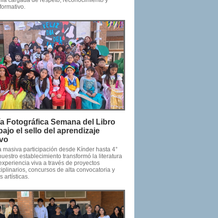
ia cargada de respeto, reconocimiento y
formativo.
ía Fotográfica Semana del Libro
ajo el sello del aprendizaje
ivo
 masiva participación desde Kínder hasta 4°
uestro establecimiento transformó la literatura
experiencia viva a través de proyectos
ciplinarios, concursos de alta convocatoria y
 artísticas.