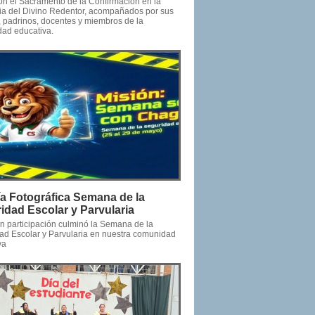
ron el Sacramento de la Confirmación en la
ia del Divino Redentor, acompañados por sus
s, padrinos, docentes y miembros de la
ad educativa.
ía Fotográfica Semana de la
idad Escolar y Parvularia
n participación culminó la Semana de la
ad Escolar y Parvularia en nuestra comunidad
va