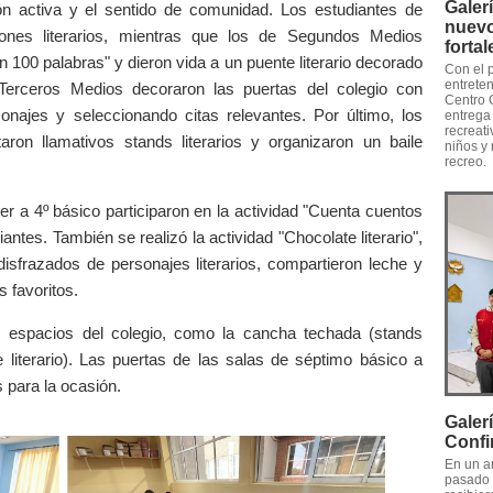
Galer
ión activa y el sentido de comunidad. Los estudiantes de
nuevo
nes literarios, mientras que los de Segundos Medios
forta
n 100 palabras" y dieron vida a un puente literario decorado
Con el 
entreten
erceros Medios decoraron las puertas del colegio con
Centro 
onajes y seleccionando citas relevantes. Por último, los
entrega
recreati
on llamativos stands literarios y organizaron un baile
niños y 
recreo.
 a 4º básico participaron en la actividad "Cuenta cuentos
diantes. También se realizó la actividad "Chocolate literario",
isfrazados de personajes literarios, compartieron leche y
 favoritos.
os espacios del colegio, como la cancha techada (stands
te literario). Las puertas de las salas de séptimo básico a
 para la ocasión.
Galer
Confi
En un a
pasado 