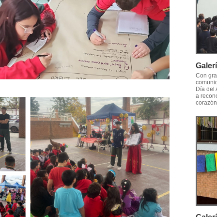
Galer
Con gra
comunid
Día del
a recon
corazón