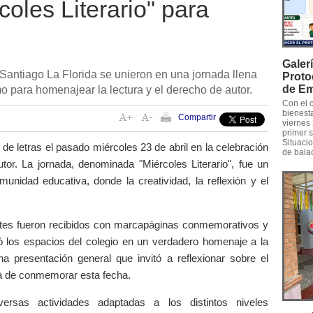
coles Literario" para
Galer
Santiago La Florida se unieron en una jornada llena
Proto
de Em
mo para homenajear la lectura y el derecho de autor.
Con el 
bienest
Compartir
viernes 
primer 
Situaci
 de letras el pasado miércoles 23 de abril en la celebración
de bala
tor. La jornada, denominada "Miércoles Literario", fue un
unidad educativa, donde la creatividad, la reflexión y el
ntes fueron recibidos con marcapáginas conmemorativos y
ó los espacios del colegio en un verdadero homenaje a la
a presentación general que invitó a reflexionar sobre el
cia de conmemorar esta fecha.
iversas actividades adaptadas a los distintos niveles