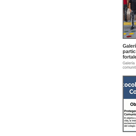
Galer
parti
forta
Galería 
comunita