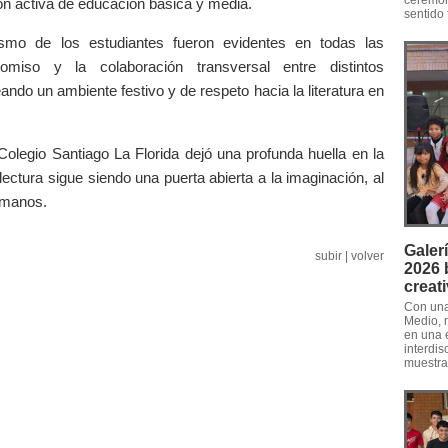
ceremon
ión activa de educación básica y media.
sentido 
iasmo de los estudiantes fueron evidentes en todas las
miso y la colaboración transversal entre distintos
ndo un ambiente festivo y de respeto hacia la literatura en
 Colegio Santiago La Florida dejó una profunda huella en la
ectura sigue siendo una puerta abierta a la imaginación, al
umanos.
Galer
subir
|
volver
2026 b
creat
Con una
Medio, n
en una 
interdis
muestras