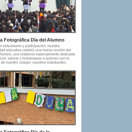
ía Fotográfica Día del Alumno
n entusiasmo y participación, nuestra
ad educativa celebró una nueva versión del
 Alumno, una instancia especialmente dedicada
ocer, valorar y homenajear a quienes son el
 de nuestro colegio: nuestros estudiantes.