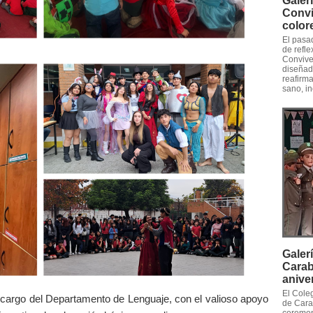
Galer
Convi
color
El pasad
de refle
Convive
diseñad
reafirm
sano, in
Galer
Carab
anive
El Cole
 cargo del Departamento de Lenguaje, con el valioso apoyo
de Cara