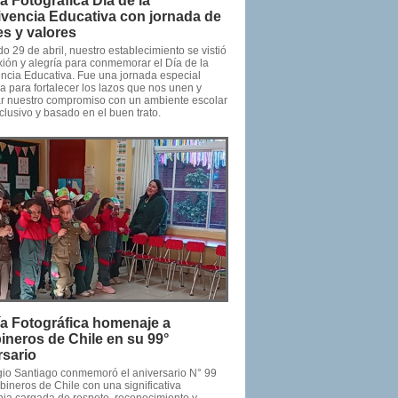
ía Fotográfica Día de la
vencia Educativa con jornada de
es y valores
o 29 de abril, nuestro establecimiento se vistió
xión y alegría para conmemorar el Día de la
ncia Educativa. Fue una jornada especial
a para fortalecer los lazos que nos unen y
ar nuestro compromiso con un ambiente escolar
clusivo y basado en el buen trato.
ía Fotográfica homenaje a
ineros de Chile en su 99°
rsario
gio Santiago conmemoró el aniversario N° 99
bineros de Chile con una significativa