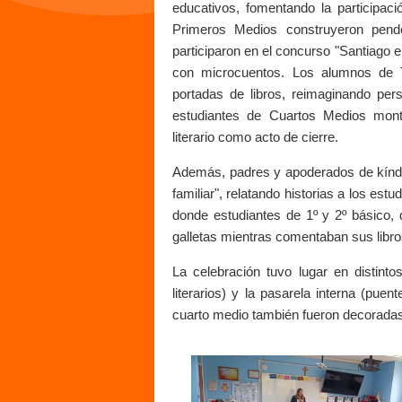
educativos, fomentando la participac
Primeros Medios construyeron pendo
participaron en el concurso "Santiago e
con microcuentos. Los alumnos de T
portadas de libros, reimaginando pers
estudiantes de Cuartos Medios montar
literario como acto de cierre.
Además, padres y apoderados de kínder
familiar", relatando historias a los estu
donde estudiantes de 1º y 2º básico, d
galletas mientras comentaban sus libros
La celebración tuvo lugar en distint
literarios) y la pasarela interna (puen
cuarto medio también fueron decoradas