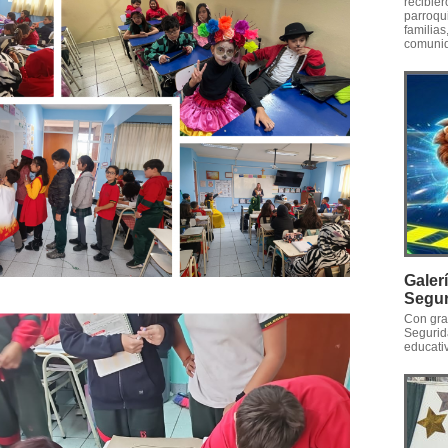
recibie
parroqu
familia
comunid
Galer
Segur
Con gra
Segurid
educati