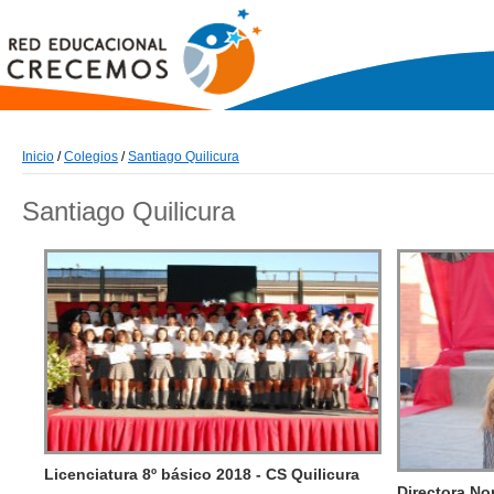
Inicio
/
Colegios
/
Santiago Quilicura
Santiago Quilicura
Licenciatura 8º básico 2018 - CS Quilicura
Directora No