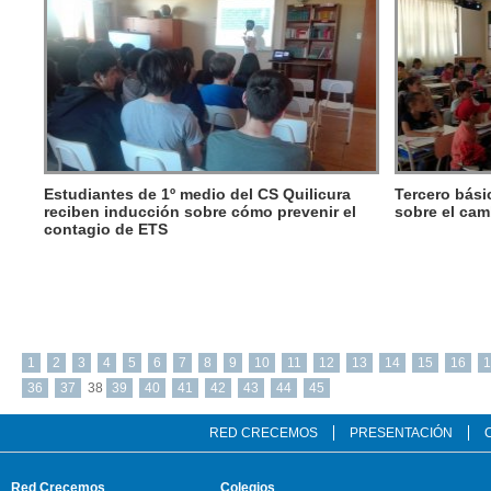
Estudiantes de 1º medio del CS Quilicura
Tercero bási
reciben inducción sobre cómo prevenir el
sobre el cam
contagio de ETS
1
2
3
4
5
6
7
8
9
10
11
12
13
14
15
16
1
36
37
38
39
40
41
42
43
44
45
RED CRECEMOS
PRESENTACIÓN
Red Crecemos
Colegios