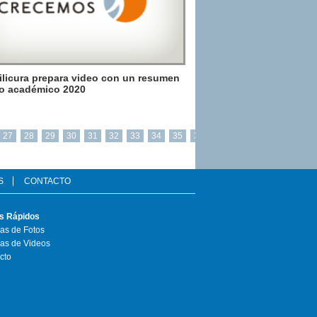
licura prepara video con un resumen
ño académico 2020
27
28
29
30
31
32
33
34
35
36
S
CONTACTO
s Rápidos
ías de Fotos
ías de Videos
cto