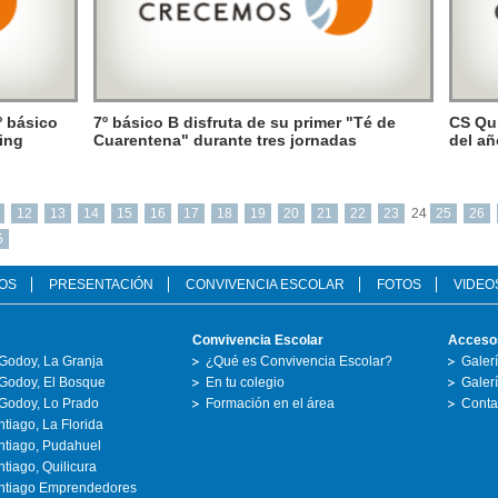
º básico
7º básico B disfruta de su primer "Té de
CS Qui
ying
Cuarentena" durante tres jornadas
del a
12
13
14
15
16
17
18
19
20
21
22
23
24
25
26
5
OS
PRESENTACIÓN
CONVIVENCIA ESCOLAR
FOTOS
VIDEO
Convivencia Escolar
Acceso
Godoy, La Granja
¿Qué es Convivencia Escolar?
Galer
Godoy, El Bosque
En tu colegio
Galer
Godoy, Lo Prado
Formación en el área
Conta
tiago, La Florida
ntiago, Pudahuel
tiago, Quilicura
ntiago Emprendedores