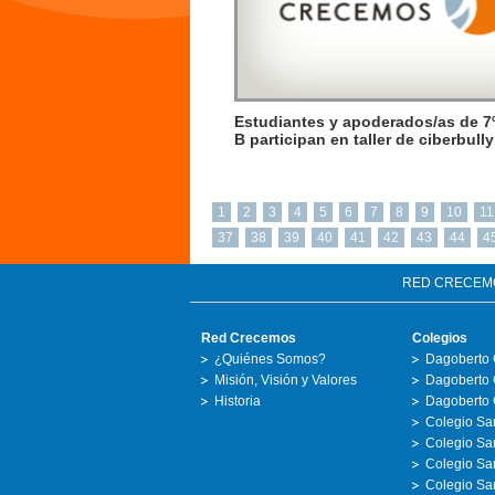
Estudiantes y apoderados/as de 7
B participan en taller de ciberbull
1
2
3
4
5
6
7
8
9
10
11
37
38
39
40
41
42
43
44
4
RED CRECEM
Red Crecemos
Colegios
¿Quiénes Somos?
Dagoberto 
Misión, Visión y Valores
Dagoberto 
Historia
Dagoberto 
Colegio San
Colegio Sa
Colegio San
Colegio Sa