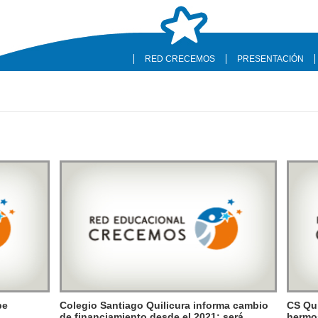
RED CRECEMOS
PRESENTACIÓN
be
Colegio Santiago Quilicura informa cambio
CS Qui
de financiamiento desde el 2021: será
hermo