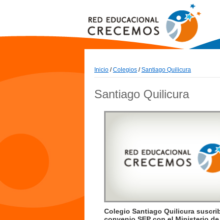
Inicio
/
Colegios
/
Santiago Quilicura
Santiago Quilicura
Colegio Santiago Quilicura suscri
convenio SEP con el Ministerio de