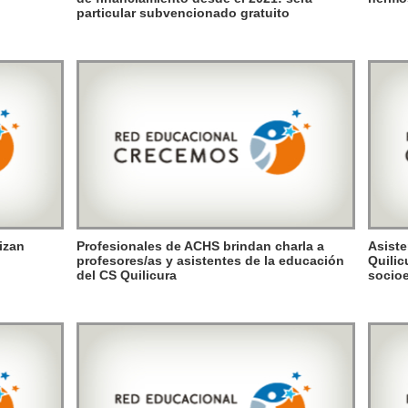
particular subvencionado gratuito
izan
Profesionales de ACHS brindan charla a
Asiste
profesores/as y asistentes de la educación
Quilic
del CS Quilicura
socioe