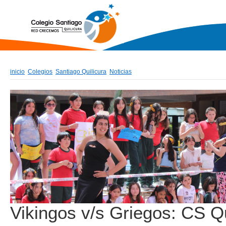
inicio
Colegios
Santiago Quilicura
Noticias
Vikingos v/s Griegos: CS Qu