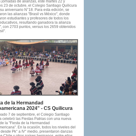
 jornadas de alianzas, este martes 22 y
s 23 de octubre, el Colegio Santiago Quilicura
su aniversario N°18. Para esta edición, se
ron las alianzas "Brasil vs México", donde
aron estudiantes y profesores de todos los
 educativos, resultando ganadora la alianza
", con 2703 puntos, versus los 2659 obtenidos
il".
ta de la Hermandad
oamericana 2024" - CS Quilicura
bado 7 de septiembre, el Colegio Santiago
a celebró las Fiestas Patrias con una nueva
 de la "Fiesta de la Hermandad
ericana". En la ocasión, todos los niveles del
, desde Pk° a IV° medio, presentaron danzas
de Chile y otros países hermanos, entre ellos