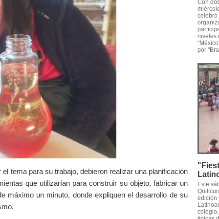
Con dos
miércole
celebró 
organiza
particip
niveles
"México
por "Bras
"Fies
el tema para su trabajo, debieron realizar una planificación
Latin
ientas que utilizarían para construir su objeto, fabricar un
Este sá
Quilicur
 de máximo un minuto, donde expliquen el desarrollo de su
edición
Latinoam
ismo.
colegio
típicas 