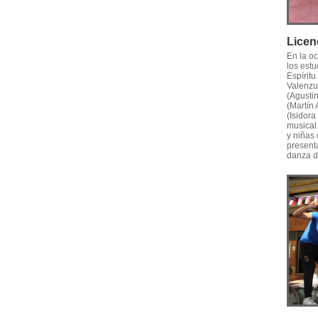
Licen
En la o
los est
Espíritu
Valenzu
(Agusti
(Martín 
(Isidor
musical
y niñas
present
danza d