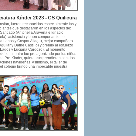
ciatura Kínder 2023 - CS Quilicura
casión, fueron reconocidos especialmente las y
udiantes que destacaron en los aspectos de:
 Santiago (Antonella Aravena e Ignacio
ela), asistencia y buen comportamiento
na Lobos y Gaspar Aliaga), mejor compañero
Aguilar y Dafne Castillo) y premio al esfuerzo
a Lagos y Luciana Cardozo). El momento
 del encuentro fue protagonizado por los niños
 de Pre-Kínder, quieres sorprendieron con dos
aciones navideñas. Asimismo, el taller de
el colegio brindó una impecable muestra.