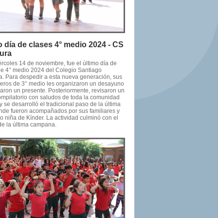
o día de clases 4° medio 2024 - CS
cura
rcoles 14 de noviembre, fue el último día de
de 4° medio 2024 del Colegio Santiago
ra. Para despedir a esta nueva generación, sus
ros de 3° medio les organizaron un desayuno
garon un presente. Posteriormente, revisaron un
ompilatorio con saludos de toda la comunidad
y se desarrolló el tradicional paso de la última
donde fueron acompañados por sus familiares y
o niña de Kínder. La actividad culminó con el
de la última campana.