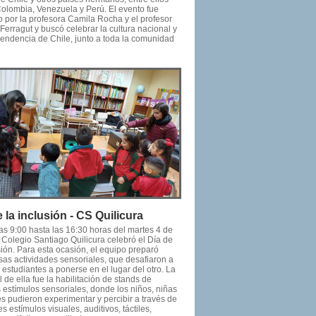
Colombia, Venezuela y Perú. El evento fue
 por la profesora Camila Rocha y el profesor
Ferragut y buscó celebrar la cultura nacional y
pendencia de Chile, junto a toda la comunidad
 la inclusión - CS Quilicura
as 9:00 hasta las 16:30 horas del martes 4 de
l Colegio Santiago Quilicura celebró el Día de
sión. Para esta ocasión, el equipo preparó
as actividades sensoriales, que desafiaron a
s estudiantes a ponerse en el lugar del otro. La
l de ella fue la habilitación de stands de
s estímulos sensoriales, donde los niños, niñas
s pudieron experimentar y percibir a través de
es estímulos visuales, auditivos, táctiles,