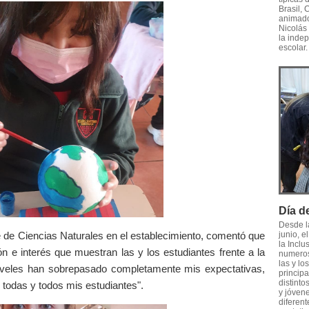
Brasil, 
animado
Nicolás 
la inde
escolar.
Día de
Desde l
 de Ciencias Naturales en el establecimiento, comentó que
junio, e
la Inclu
ión e interés que muestran las y los estudiantes frente a la
numeros
las y lo
niveles han sobrepasado completamente mis expectativas,
principa
distinto
 todas y todos mis estudiantes".
y jóvene
diferent