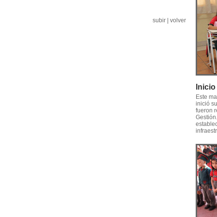
subir
|
volver
Inici
Este ma
inició s
fueron r
Gestión
establec
infraest