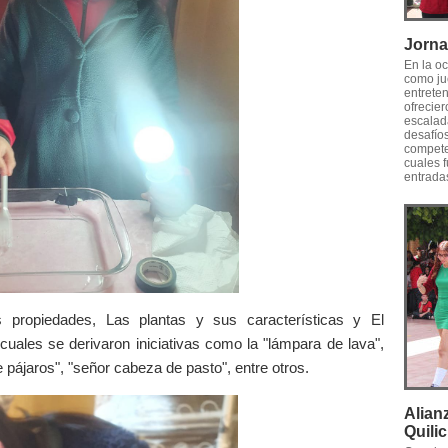
Jorna
En la oc
como jue
entreten
ofrecie
escalad
desafío
competen
cuales 
entradas
propiedades, Las plantas y sus características y El
uales se derivaron iniciativas como la "lámpara de lava",
de pájaros", "señor cabeza de pasto", entre otros.
Alian
Quili