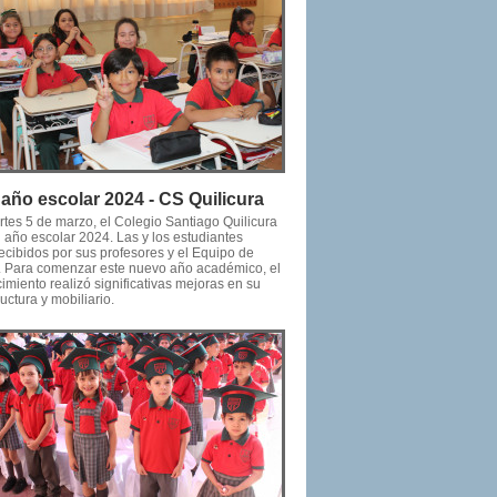
o año escolar 2024 - CS Quilicura
rtes 5 de marzo, el Colegio Santiago Quilicura
u año escolar 2024. Las y los estudiantes
ecibidos por sus profesores y el Equipo de
. Para comenzar este nuevo año académico, el
imiento realizó significativas mejoras en su
ructura y mobiliario.