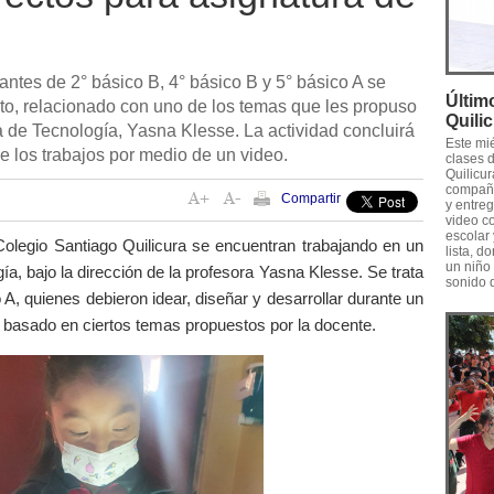
antes de 2° básico B, 4° básico B y 5° básico A se
Últim
to, relacionado con uno de los temas que les propuso
Quili
a de Tecnología, Yasna Klesse. La actividad concluirá
Este mié
e los trabajos por medio de un video.
clases 
Quilicu
compañe
Compartir
y entre
video c
escolar 
olegio Santiago Quilicura se encuentran trabajando en un
lista, 
un niño 
ía, bajo la dirección de la profesora Yasna Klesse. Se trata
sonido 
 A, quienes debieron idear, diseñar y desarrollar durante un
 basado en ciertos temas propuestos por la docente.