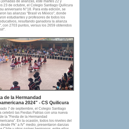
 jornadas de alianzas, este martes 22 y
s 23 de octubre, el Colegio Santiago Quilicura
su aniversario N°18. Para esta edición, se
ron las alianzas "Brasil vs México", donde
aron estudiantes y profesores de todos los
 educativos, resultando ganadora la alianza
", con 2703 puntos, versus los 2659 obtenidos
il".
ta de la Hermandad
oamericana 2024" - CS Quilicura
bado 7 de septiembre, el Colegio Santiago
a celebró las Fiestas Patrias con una nueva
 de la "Fiesta de la Hermandad
ericana". En la ocasión, todos los niveles del
, desde Pk° a IV° medio, presentaron danzas
de Chile y otros países hermanos, entre ellos