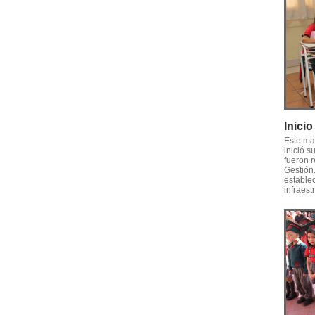
Inici
Este ma
inició s
fueron r
Gestión
establec
infraest