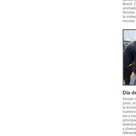
Brasil, 
animado
Nicolás 
la inde
escolar.
Día de
Desde l
junio, e
la Inclu
numeros
las y lo
principa
distinto
y jóvene
diferent