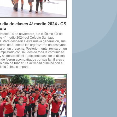
o día de clases 4° medio 2024 - CS
cura
rcoles 14 de noviembre, fue el último día de
de 4° medio 2024 del Colegio Santiago
ra. Para despedir a esta nueva generación, sus
ros de 3° medio les organizaron un desayuno
garon un presente. Posteriormente, revisaron un
ompilatorio con saludos de toda la comunidad
y se desarrolló el tradicional paso de la última
donde fueron acompañados por sus familiares y
o niña de Kínder. La actividad culminó con el
de la última campana.