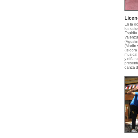
Licen
En la o
los est
Espíritu
Valenzu
(Agusti
(Martín 
(Isidor
musical
y niñas
present
danza d