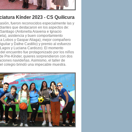
ciatura Kínder 2023 - CS Quilicura
casión, fueron reconocidos especialmente las y
udiantes que destacaron en los aspectos de:
 Santiago (Antonella Aravena e Ignacio
ela), asistencia y buen comportamiento
na Lobos y Gaspar Aliaga), mejor compañero
Aguilar y Dafne Castillo) y premio al esfuerzo
a Lagos y Luciana Cardozo). El momento
 del encuentro fue protagonizado por los niños
 de Pre-Kínder, quieres sorprendieron con dos
aciones navideñas. Asimismo, el taller de
el colegio brindó una impecable muestra.