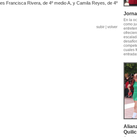
tes Francisca Rivera, de 4º medio A, y Camila Reyes, de 4º
Jorna
En la oc
como jue
subir
|
volver
entreten
ofrecie
escalad
desafío
competen
cuales 
entradas
Alian
Quili