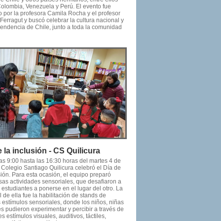
Colombia, Venezuela y Perú. El evento fue
 por la profesora Camila Rocha y el profesor
Ferragut y buscó celebrar la cultura nacional y
pendencia de Chile, junto a toda la comunidad
 la inclusión - CS Quilicura
as 9:00 hasta las 16:30 horas del martes 4 de
l Colegio Santiago Quilicura celebró el Día de
sión. Para esta ocasión, el equipo preparó
as actividades sensoriales, que desafiaron a
s estudiantes a ponerse en el lugar del otro. La
l de ella fue la habilitación de stands de
s estímulos sensoriales, donde los niños, niñas
s pudieron experimentar y percibir a través de
es estímulos visuales, auditivos, táctiles,