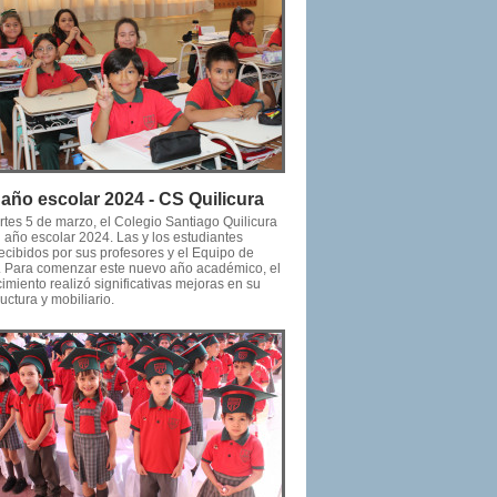
o año escolar 2024 - CS Quilicura
rtes 5 de marzo, el Colegio Santiago Quilicura
u año escolar 2024. Las y los estudiantes
ecibidos por sus profesores y el Equipo de
. Para comenzar este nuevo año académico, el
imiento realizó significativas mejoras en su
ructura y mobiliario.