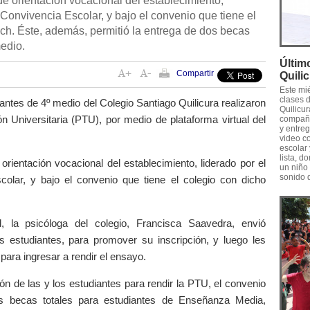
de orientación vocacional del establecimiento,
 Convivencia Escolar, y bajo el convenio que tiene el
ech. Éste, además, permitió la entrega de dos becas
medio.
Últim
Compartir
Quili
Este mié
clases 
diantes de 4º medio del Colegio Santiago Quilicura realizaron
Quilicu
 Universitaria (PTU), por medio de plataforma virtual del
compañe
y entre
video c
escolar 
lista, 
orientación vocacional del establecimiento, liderado por el
un niño 
sonido 
lar, y bajo el convenio que tiene el colegio con dicho
, la psicóloga del colegio, Francisca Saavedra, envió
s estudiantes, para promover su inscripción, y luego les
 para ingresar a rendir el ensayo.
 de las y los estudiantes para rendir la PTU, el convenio
s becas totales para estudiantes de Enseñanza Media,