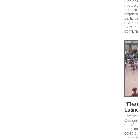
Con dos
miércole
celebró 
organiza
particip
niveles
"México
por "Bras
"Fies
Latin
Este sá
Quilicur
edición
Latinoam
colegio
típicas 