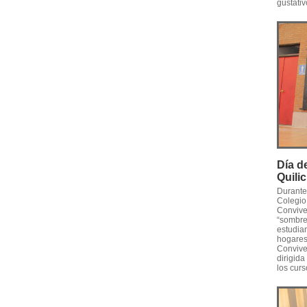
gustativ
Día d
Quili
Durante 
Colegio 
Convive
“sombrer
estudia
hogares
Convive
dirigida
los curs