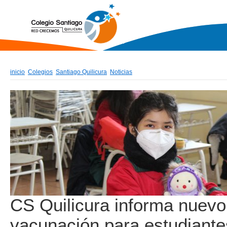
inicio
Colegios
Santiago Quilicura
Noticias
CS Quilicura informa nuevo
vacunación para estudiante