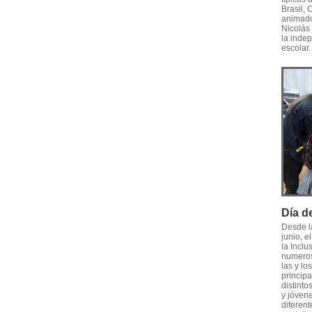
Brasil, 
animado
Nicolás 
la inde
escolar.
Día de
Desde l
junio, e
la Inclu
numeros
las y lo
principa
distinto
y jóvene
diferent