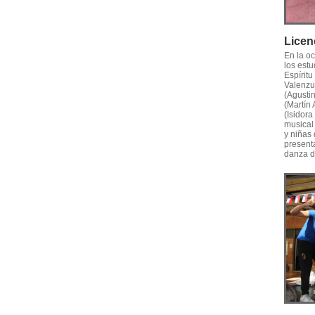
Licen
En la o
los est
Espíritu
Valenzu
(Agusti
(Martín 
(Isidor
musical
y niñas
present
danza d