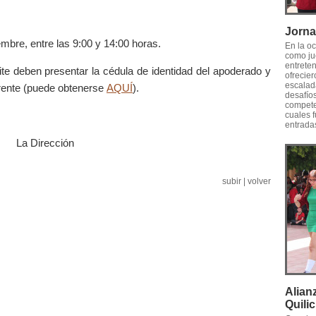
Jorna
embre, entre las 9:00 y 14:00 horas.
En la oc
como jue
entreten
te deben presentar la cédula de identidad del apoderado y
ofrecie
escalad
ferente (puede obtenerse
AQUÍ
).
desafío
competen
cuales 
entradas
La Dirección
subir
|
volver
Alian
Quili