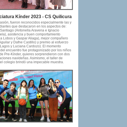
ciatura Kínder 2023 - CS Quilicura
casión, fueron reconocidos especialmente las y
udiantes que destacaron en los aspectos de:
 Santiago (Antonella Aravena e Ignacio
ela), asistencia y buen comportamiento
na Lobos y Gaspar Aliaga), mejor compañero
Aguilar y Dafne Castillo) y premio al esfuerzo
a Lagos y Luciana Cardozo). El momento
 del encuentro fue protagonizado por los niños
 de Pre-Kínder, quieres sorprendieron con dos
aciones navideñas. Asimismo, el taller de
el colegio brindó una impecable muestra.