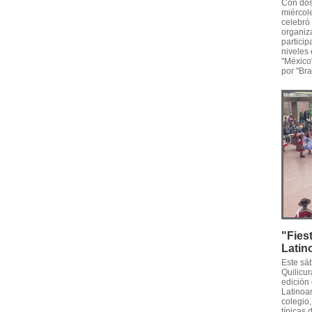
Con dos
miércole
celebró 
organiza
particip
niveles
"México
por "Bras
"Fies
Latin
Este sá
Quilicur
edición
Latinoam
colegio
típicas 