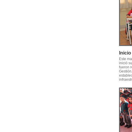
Inici
Este ma
inició s
fueron r
Gestión
establec
infraest