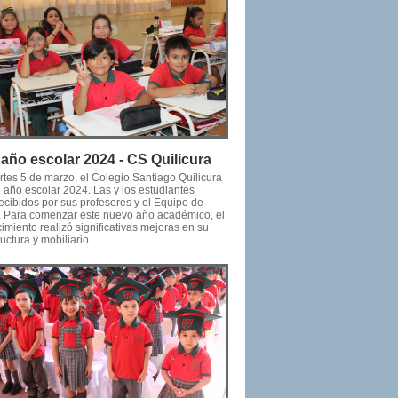
o año escolar 2024 - CS Quilicura
rtes 5 de marzo, el Colegio Santiago Quilicura
u año escolar 2024. Las y los estudiantes
ecibidos por sus profesores y el Equipo de
. Para comenzar este nuevo año académico, el
imiento realizó significativas mejoras en su
ructura y mobiliario.