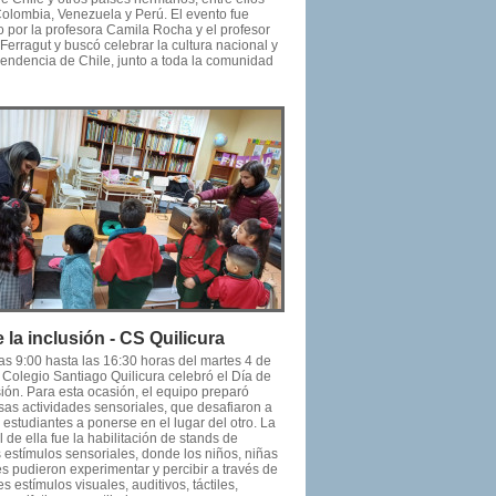
Colombia, Venezuela y Perú. El evento fue
 por la profesora Camila Rocha y el profesor
Ferragut y buscó celebrar la cultura nacional y
pendencia de Chile, junto a toda la comunidad
 la inclusión - CS Quilicura
as 9:00 hasta las 16:30 horas del martes 4 de
l Colegio Santiago Quilicura celebró el Día de
sión. Para esta ocasión, el equipo preparó
as actividades sensoriales, que desafiaron a
s estudiantes a ponerse en el lugar del otro. La
l de ella fue la habilitación de stands de
s estímulos sensoriales, donde los niños, niñas
s pudieron experimentar y percibir a través de
es estímulos visuales, auditivos, táctiles,