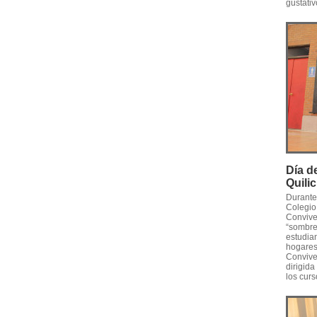
gustativ
Día d
Quili
Durante 
Colegio 
Convive
“sombrer
estudia
hogares
Convive
dirigida
los curs