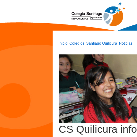
inicio
Colegios
Santiago Quilicura
Noticias
CS Quilicura inf