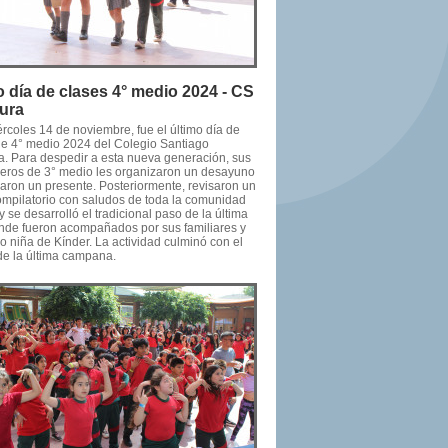
o día de clases 4° medio 2024 - CS
cura
rcoles 14 de noviembre, fue el último día de
de 4° medio 2024 del Colegio Santiago
ra. Para despedir a esta nueva generación, sus
ros de 3° medio les organizaron un desayuno
garon un presente. Posteriormente, revisaron un
ompilatorio con saludos de toda la comunidad
y se desarrolló el tradicional paso de la última
donde fueron acompañados por sus familiares y
o niña de Kínder. La actividad culminó con el
de la última campana.