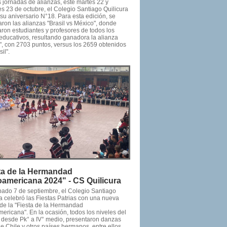
 jornadas de alianzas, este martes 22 y
s 23 de octubre, el Colegio Santiago Quilicura
su aniversario N°18. Para esta edición, se
ron las alianzas "Brasil vs México", donde
aron estudiantes y profesores de todos los
 educativos, resultando ganadora la alianza
", con 2703 puntos, versus los 2659 obtenidos
il".
ta de la Hermandad
oamericana 2024" - CS Quilicura
bado 7 de septiembre, el Colegio Santiago
a celebró las Fiestas Patrias con una nueva
 de la "Fiesta de la Hermandad
ericana". En la ocasión, todos los niveles del
, desde Pk° a IV° medio, presentaron danzas
de Chile y otros países hermanos, entre ellos