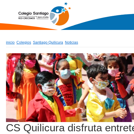
inicio
Colegios
Santiago Quilicura
Noticias
CS Quilicura disfruta entret