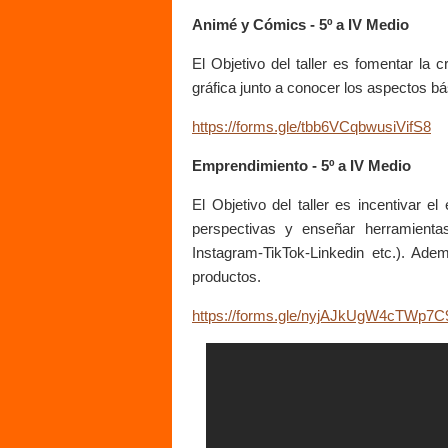
Animé y Cómics - 5º a IV Medio
El Objetivo del taller es fomentar la c
gráfica junto a conocer los aspectos bá
https://forms.gle/tbb6VCqbwusiVifS8
Emprendimiento - 5º a IV Medio
El Objetivo del taller es incentivar e
perspectivas y enseñar herramientas
Instagram-TikTok-Linkedin etc.). Ad
productos.
https://forms.gle/nyjAJkUgW4cTWp7C