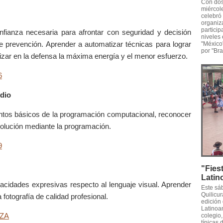
Con dos
miércole
celebró 
organiza
particip
onfianza necesaria para afrontar con seguridad y decisión
niveles
e prevención. Aprender a automatizar técnicas para lograr
"México
por "Bras
ilizar en la defensa la máxima energía y el menor esfuerzo.
6
edio
entos básicos de la programación computacional, reconocer
solución mediante la programación.
9
"Fies
Latin
apacidades expresivas respecto al lenguaje visual. Aprender
Este sá
Quilicur
fotografía de calidad profesional.
edición
Latinoam
nZA
colegio
típicas 