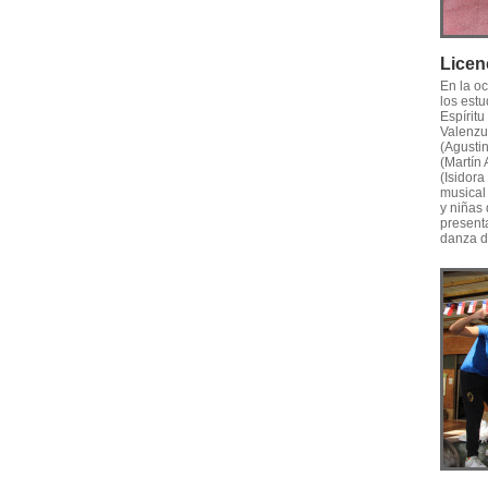
Licen
En la o
los est
Espíritu
Valenzu
(Agusti
(Martín 
(Isidor
musical
y niñas
present
danza d