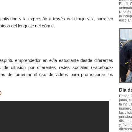
Brasil, 
animado
Nicolás 
la inde
reatividad y la expresión a través del dibujo y la narrativa
escolar.
sicos del lenguaje del cómic.
l espíritu emprendedor en el/la estudiante desde diferentes
 de difusión por diferentes redes sociales (Facebook-
emás de fomentar el uso de videos para promocionar los
Día de
9
Desde l
junio, e
la Inclu
numeros
las y lo
principa
distinto
y jóvene
diferent