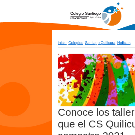
inicio
Colegios
Santiago Quilicura
Noticias
Conoce los talle
que el CS Quilicu