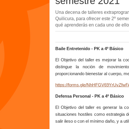
semestre 2021
Una decena de talleres extraprogra
Quilicura, para ofrecer este 2º sem
qué aprenderás en cada uno de ellos
Baile Entretenido - PK a 4º Básico
El Objetivo del taller es mejorar la c
distingue la noción de movimient
proporcionando bienestar al cuerpo, m
https://forms.gle/NhHFGV69YrUvZfwF
Defensa Personal - PK a 4º Básico
El Objetivo del taller es generar la c
situaciones hostiles como estrategia d
salir ileso o con el mínimo daño, y a ut