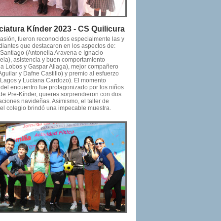
ciatura Kínder 2023 - CS Quilicura
casión, fueron reconocidos especialmente las y
udiantes que destacaron en los aspectos de:
 Santiago (Antonella Aravena e Ignacio
ela), asistencia y buen comportamiento
na Lobos y Gaspar Aliaga), mejor compañero
Aguilar y Dafne Castillo) y premio al esfuerzo
a Lagos y Luciana Cardozo). El momento
 del encuentro fue protagonizado por los niños
 de Pre-Kínder, quieres sorprendieron con dos
aciones navideñas. Asimismo, el taller de
el colegio brindó una impecable muestra.