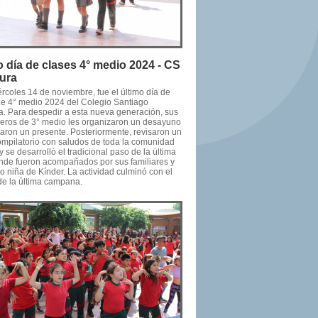
o día de clases 4° medio 2024 - CS
cura
rcoles 14 de noviembre, fue el último día de
de 4° medio 2024 del Colegio Santiago
ra. Para despedir a esta nueva generación, sus
ros de 3° medio les organizaron un desayuno
garon un presente. Posteriormente, revisaron un
ompilatorio con saludos de toda la comunidad
y se desarrolló el tradicional paso de la última
donde fueron acompañados por sus familiares y
o niña de Kínder. La actividad culminó con el
de la última campana.