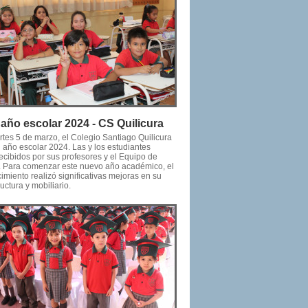
o año escolar 2024 - CS Quilicura
rtes 5 de marzo, el Colegio Santiago Quilicura
u año escolar 2024. Las y los estudiantes
ecibidos por sus profesores y el Equipo de
. Para comenzar este nuevo año académico, el
imiento realizó significativas mejoras en su
ructura y mobiliario.