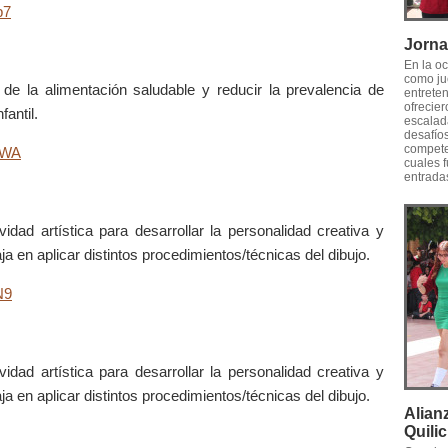
p7
Jorna
En la oc
como jue
 de la alimentación saludable y reducir la prevalencia de
entreten
ofrecie
antil.
escalad
desafío
competen
UWA
cuales 
entradas
tividad artística para desarrollar la personalidad creativa y
 en aplicar distintos procedimientos/técnicas del dibujo.
N9
tividad artística para desarrollar la personalidad creativa y
 en aplicar distintos procedimientos/técnicas del dibujo.
Alian
Quili