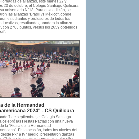
 jornadas de alianzas, este martes 22 y
s 23 de octubre, el Colegio Santiago Quilicura
su aniversario N°18. Para esta edición, se
ron las alianzas "Brasil vs México", donde
aron estudiantes y profesores de todos los
 educativos, resultando ganadora la alianza
", con 2703 puntos, versus los 2659 obtenidos
il".
ta de la Hermandad
oamericana 2024" - CS Quilicura
bado 7 de septiembre, el Colegio Santiago
a celebró las Fiestas Patrias con una nueva
 de la "Fiesta de la Hermandad
ericana". En la ocasión, todos los niveles del
, desde Pk° a IV° medio, presentaron danzas
de Chile y otros países hermanos, entre ellos