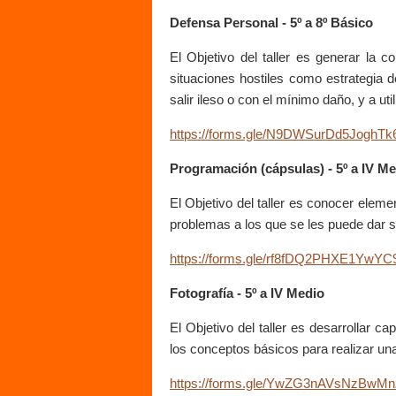
Defensa Personal - 5º a 8º Básico
El Objetivo del taller es generar la c
situaciones hostiles como estrategia d
salir ileso o con el mínimo daño, y a ut
https://forms.gle/N9DWSurDd5JoghTk
Programación (cápsulas) - 5º a IV M
El Objetivo del taller es conocer elem
problemas a los que se les puede dar 
https://forms.gle/rf8fDQ2PHXE1YwYC
Fotografía - 5º a IV Medio
El Objetivo del taller es desarrollar c
los conceptos básicos para realizar una 
https://forms.gle/YwZG3nAVsNzBwM