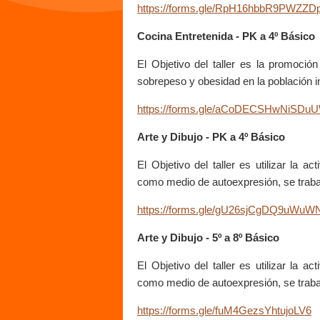
https://forms.gle/RpH16hbbR9PWZZD
Cocina Entretenida - PK a 4º Básico
El Objetivo del taller es la promoción
sobrepeso y obesidad en la población inf
https://forms.gle/aCoDECSHwNiSDu
Arte y Dibujo - PK a 4º Básico
El Objetivo del taller es utilizar la ac
como medio de autoexpresión, se trabaja
https://forms.gle/gU26sjCgDQ9uWuW
Arte y Dibujo - 5º a 8º Básico
El Objetivo del taller es utilizar la ac
como medio de autoexpresión, se trabaja
https://forms.gle/fuM4GezsYhtujoLV6