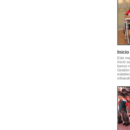
Inici
Este ma
inició s
fueron r
Gestión
establec
infraest