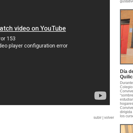
gustativ
Día d
Quili
Durante 
Colegio 
Convive
“sombrer
estudia
hogares
Convive
dirigida
los curs
subir
|
volver