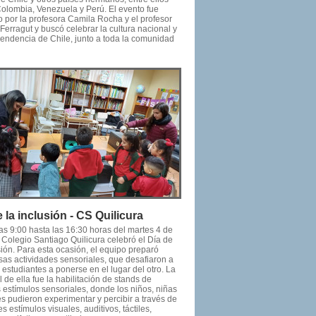
Colombia, Venezuela y Perú. El evento fue
 por la profesora Camila Rocha y el profesor
Ferragut y buscó celebrar la cultura nacional y
pendencia de Chile, junto a toda la comunidad
 la inclusión - CS Quilicura
as 9:00 hasta las 16:30 horas del martes 4 de
l Colegio Santiago Quilicura celebró el Día de
sión. Para esta ocasión, el equipo preparó
as actividades sensoriales, que desafiaron a
s estudiantes a ponerse en el lugar del otro. La
l de ella fue la habilitación de stands de
s estímulos sensoriales, donde los niños, niñas
s pudieron experimentar y percibir a través de
es estímulos visuales, auditivos, táctiles,