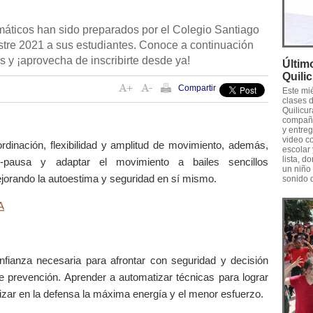
máticos han sido preparados por el Colegio Santiago
estre 2021 a sus estudiantes. Conoce a continuación
 y ¡aprovecha de inscribirte desde ya!
Últim
Quili
Compartir
Este mié
clases 
Quilicu
compañe
y entre
video c
oordinación, flexibilidad y amplitud de movimiento, además,
escolar 
lista, 
o-pausa y adaptar el movimiento a bailes sencillos
un niño 
ejorando la autoestima y seguridad en sí mismo.
sonido 
A
onfianza necesaria para afrontar con seguridad y decisión
e prevención. Aprender a automatizar técnicas para lograr
ilizar en la defensa la máxima energía y el menor esfuerzo.