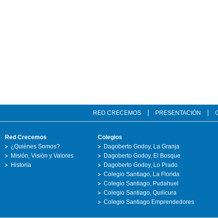
RED CRECEMOS
PRESENTACIÓN
Red Crecemos
Colegios
¿Quiénes Somos?
Dagoberto Godoy, La Granja
Misión, Visión y Valores
Dagoberto Godoy, El Bosque
Historia
Dagoberto Godoy, Lo Prado
Colegio Santiago, La Florida
Colegio Santiago, Pudahuel
Colegio Santiago, Quilicura
Colegio Santiago Emprendedores