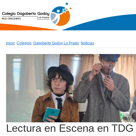
inicio
Colegios
Dagoberto Godoy Lo Prado
Noticias
Lectura en Escena en TDG